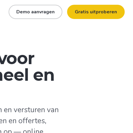
n
Demo aanvragen
Gratis uitproberen
voor
neel en
 en versturen van
n en offertes,
h op — online