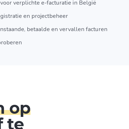
oor verplichte e-facturatie in België
egistratie en projectbeheer
staande, betaalde en vervallen facturen
tproberen
n op
 te