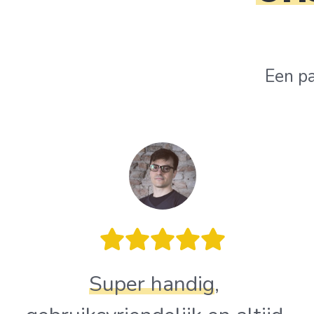
Een p
Super handig
,