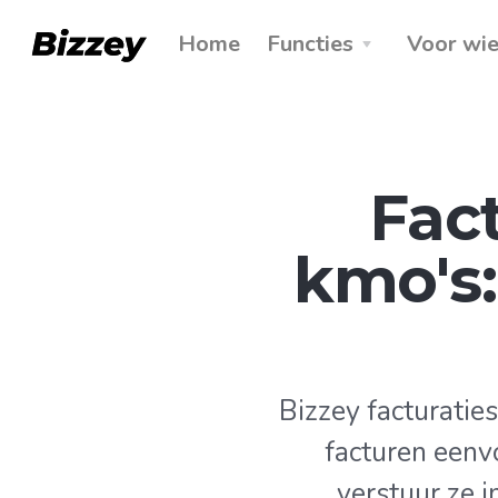
Home
Functies
Voor wi
Fac
kmo's:
Bizzey facturati
facturen eenv
verstuur ze 