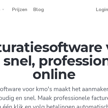
e
Prijzen
Blog
Logi
turatiesoftware 
 snel, professio
online
esoftware voor kmo's maakt het aanmaken
oudig en snel. Maak professionele facture
in één klik en volg betalingen automatisc