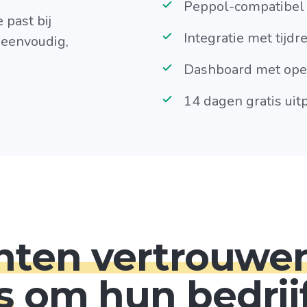
Peppol-compatibel v
 past bij
Integratie met tijdr
eenvoudig,
Dashboard met open
14 dagen gratis ui
nten vertrouwe
s
om hun bedrijf