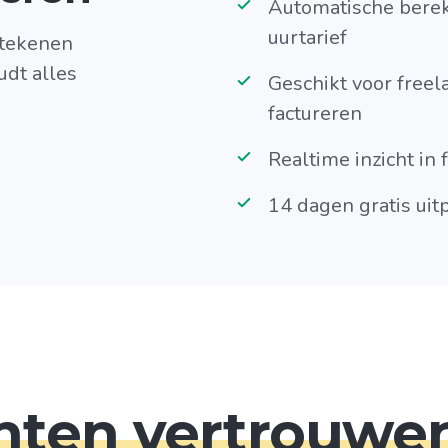
Automatische berek
uurtarief
betekenen
dt alles
Geschikt voor freel
factureren
Realtime inzicht in
14 dagen gratis ui
nten vertrouwe