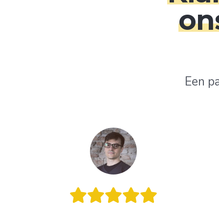
on
Een p