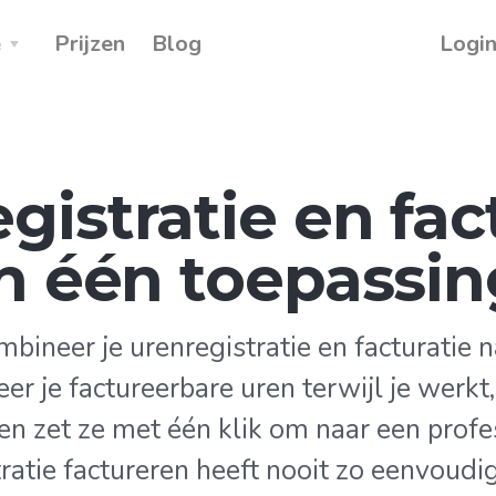
e
Prijzen
Blog
Logi
gistratie en fac
in één toepassin
bineer je urenregistratie en facturatie 
eer je factureerbare uren terwijl je werk
 en zet ze met één klik om naar een profe
tratie factureren heeft nooit zo eenvoudi