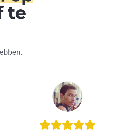
 te
ebben.