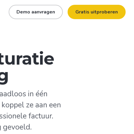
n
Demo aanvragen
Gratis uitproberen
turatie
g
naadloos in één
t, koppel ze aan een
ssionele factuur.
g gevoeld.